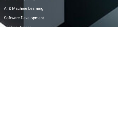
AI & Machine Learning
Software Development
Sophos Service
SOC
Help Desk
FiberManxx
AI Legacy Porting
Utilità
FiberManxx
Condizioni generali di contratto