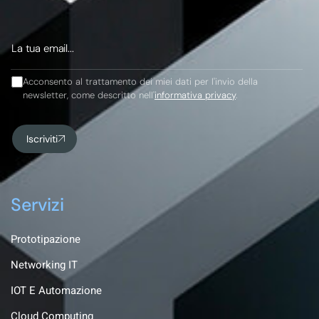
Acconsento al trattamento dei miei dati per l'invio della
newsletter, come descritto nell'
informativa privacy
.
Iscriviti
Servizi
Prototipazione
Networking IT
IOT E Automazione
Cloud Computing