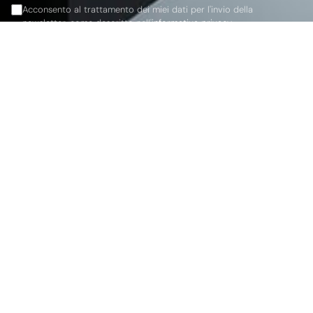
Acconsento al trattamento dei miei dati per l'invio della
newsletter, come descritto nell'
informativa privacy
.
Iscriviti
Servizi
Prototipazione
Networking IT
IOT E Automazione
Cloud Computing
AI & Machine Learning
Software Development