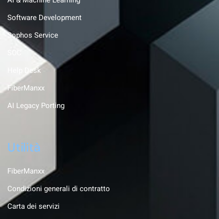
AI & Machine Learning
Software Development
Sophos Service
SOC
Help Desk
FiberManxx
AI Legacy Porting
Utilità
FiberManxx
Condizioni generali di contratto
Carta dei servizi