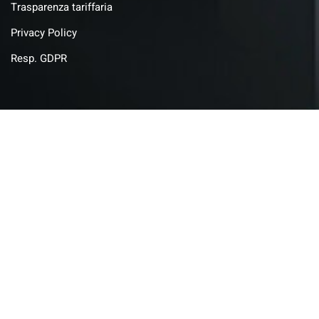
Trasparenza tariffaria
Privacy Policy
Resp. GDPR
Prodotti
d-parking
Polifemo
SuperCond24
Surgi
Whistle Blowing
FiberManxx