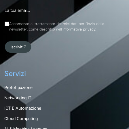
Acconsento al trattamento dei miei dati per l'invio della
newsletter, come descritto nell'
informativa privacy
.
Iscriviti
Servizi
Prototipazione
Networking IT
IOT E Automazione
Cloud Computing