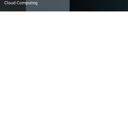
Cloud Computing
AI & Machine Learning
Software Development
Sophos Service
SOC
Help Desk
FiberManxx
AI Legacy Porting
Utilità
FiberManxx
Condizioni generali di contratto